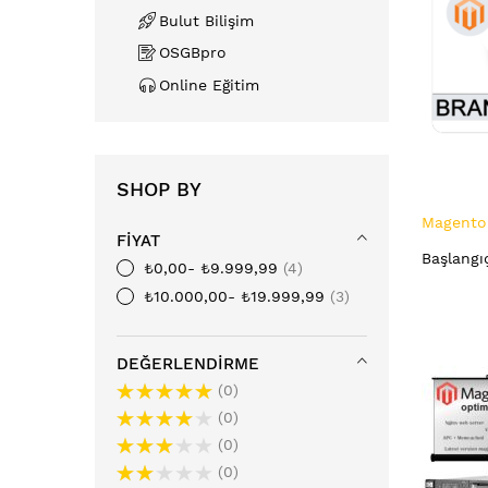
Bulut Bilişim
OSGBpro
Online Eğitim
SHOP BY
Magento 
FIYAT
Başlangı
₺0,00
-
₺9.999,99
4
₺10.000,00
-
₺19.999,99
3
DEĞERLENDIRME
0
0
0
0