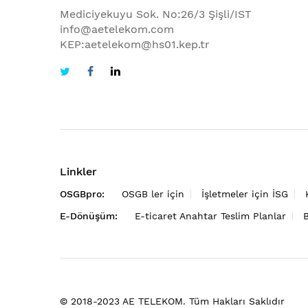
Mediciyekuyu Sok. No:26/3 Şişli/IST
info@aetelekom.com
KEP:aetelekom@hs01.kep.tr
Linkler
OSGBpro:
OSGB ler için
İşletmeler için İSG
E-Dönüşüm:
E-ticaret Anahtar Teslim Planlar
© 2018-2023 AE TELEKOM. Tüm Hakları Saklıdır