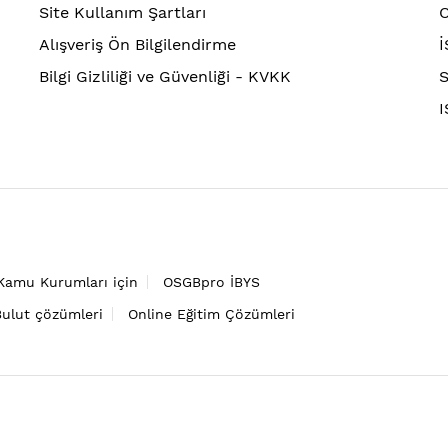
Site Kullanım Şartları
O
Alışveriş Ön Bilgilendirme
İ
Bilgi Gizliliği ve Güvenliği - KVKK
S
I
Kamu Kurumları için
OSGBpro İBYS
Bulut çözümleri
Online Eğitim Çözümleri