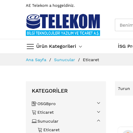
AE Telekom a hoşgeldiniz.
Ürün Kategorileri
İSG Pr
İçeriğe
Ana Sayfa
Sunucular
Eticaret
geç
7
urun
KATEGORILER
OSGBpro
Eticaret
Sunucular
Eticaret