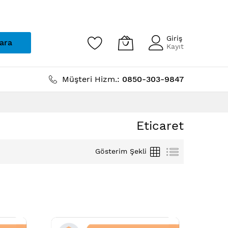
Giriş
ara
Kayıt
Müşteri Hizm.:
0850-303-9847
Eticaret
Izgara
Liste
Gösterim Şekli