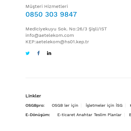
Müşteri Hizmetleri
0850 303 9847
Mediciyekuyu Sok. No:26/3 Şişli/IST
info@aetelekom.com
KEP:aetelekom@hs01.kep.tr
Linkler
OSGBpro:
OSGB ler için
İşletmeler için İSG
E-Dönüşüm:
E-ticaret Anahtar Teslim Planlar