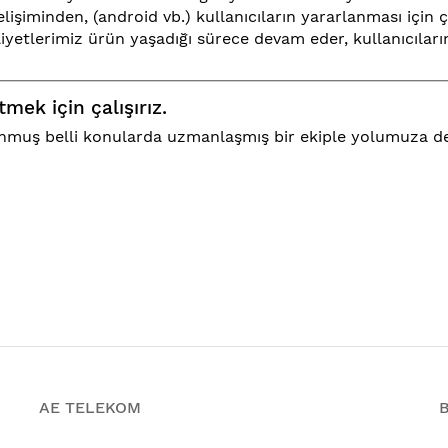
lişiminden, (android vb.) kullanıcıların yararlanması için ça
iyetlerimiz ürün yaşadığı sürece devam eder, kullanıcılar
mek için çalışırız.
ulunmuş belli konularda uzmanlaşmış bir ekiple yolumuz
AE TELEKOM
B