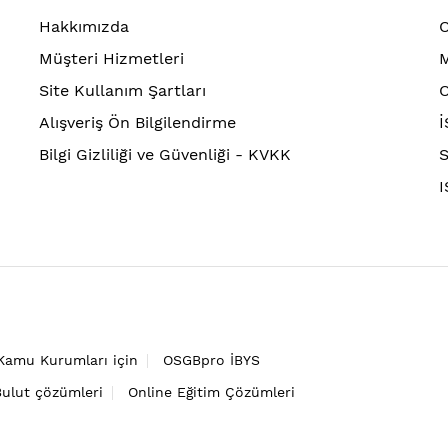
Hakkımızda
O
Müşteri Hizmetleri
M
Site Kullanım Şartları
O
Alışveriş Ön Bilgilendirme
İ
Bilgi Gizliliği ve Güvenliği - KVKK
S
I
Kamu Kurumları için
OSGBpro İBYS
Bulut çözümleri
Online Eğitim Çözümleri