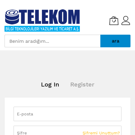
ara
İçeriğe
geç
Log In
Register
Şifremi Unuttum?