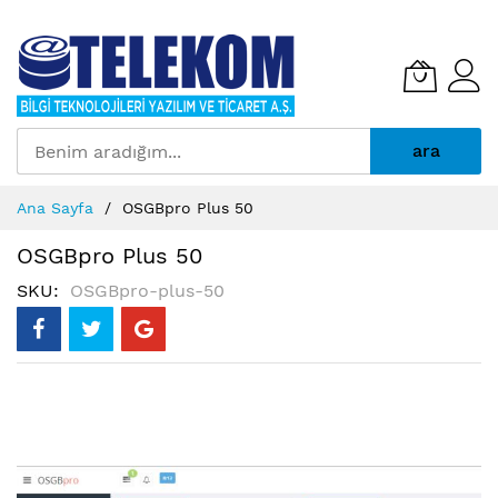
ara
İçeriğe
Ana Sayfa
OSGBpro Plus 50
geç
OSGBpro Plus 50
SKU
OSGBpro-plus-50
Resim
galerisinin
sonuna
git