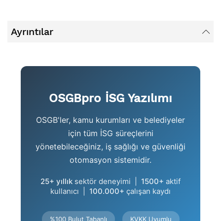
Ayrıntılar
OSGBpro İSG Yazılımı
OSGB'ler, kamu kurumları ve belediyeler
için tüm İSG süreçlerini
yönetebileceğiniz, iş sağlığı ve güvenliği
otomasyon sistemidir.
25+ yıllık
sektör deneyimi |
1500+
aktif
kullanıcı |
100.000+
çalışan kaydı
%100 Bulut Tabanlı
KVKK Uyumlu