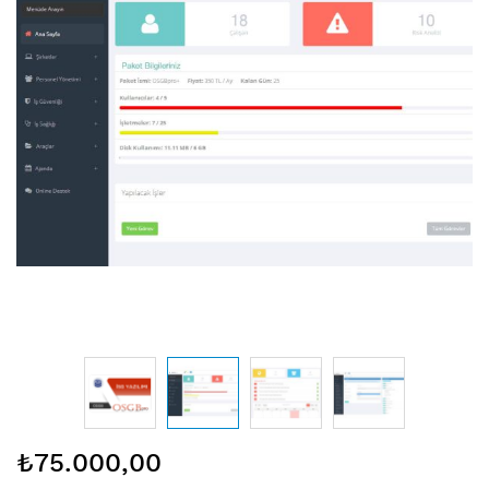
Resim
₺75.000,00
galerisinin
başlangıcına