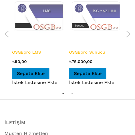
OSGBpro LMS
OSGBpro Sunucu
OSG
₺90,00
₺75.000,00
₺40
Sepete Ekle
Sepete Ekle
S
e
İstek Listesine Ekle
İstek Listesine Ekle
İste
İLETİŞİM
Müşteri Hizmetleri